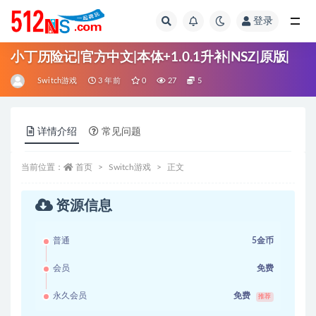
登录
全部
小丁历险记|官方中文|本体+1.0.1升补|NSZ|原版|
Switch游戏
3 年前
0
27
5
详情介绍
常见问题
当前位置：
首页
Switch游戏
正文
资源信息
普通
5金币
会员
免费
永久会员
免费
推荐