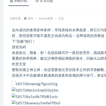
详情介绍
常见问题
当前位置：
首页
Switch游戏
正文
走向成功的食谱多种多样：寻找美味的水果蔬菜，将它们与
然，那些游客可能不愿意主动成为祭品 – 这帮该死的异教徒
下“说服”他们！
游览岛屿
各就各位，预备，炒！在战役模式中一路煎炒烹炸，挑战散布
重重的热带雨林，躲过沙滩旁潮起潮落的海水，闪躲火山喷
吃货天堂
要取饥饿之神之神，你还需要使出烹饪技术之外的浑身解数
其他关卡中击败潮水般涌来的游客和首领的搏斗技巧，来证