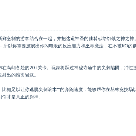
新鲜烹制的游客结合在一起，并把这道神圣的佳肴献给饥饿之神之神
 – 所以你需要施展出你闪电般的反应能力和巫毒魔法，在不被KO的
在岛屿各处的20+关卡。玩家将跃过神秘寺庙中的尖刺陷阱，冲过
发射出的滚烫岩浆。
。比如足以让你逃脱尖刺滚木™的奔跑速度，能够帮你在丛林竞技场
明你才是真正的厨神。