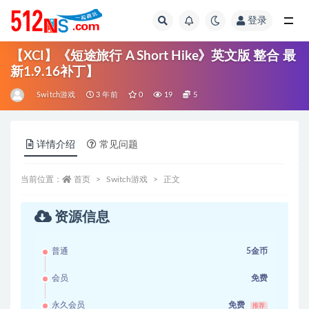
登录
全部
【XCI】《短途旅行 A Short Hike》英文版 整合 最
新1.9.16补丁】
Switch游戏
3 年前
0
19
5
详情介绍
常见问题
当前位置：
首页
Switch游戏
正文
资源信息
普通
5金币
会员
免费
永久会员
免费
推荐