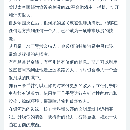
款以太空西部为背景的刺激的2D平台游戏中，捕捉、切开
和消灭敌人。
自从帝国灭亡后，银河系的居民就被犯罪所淹没。能够在
任何地方找到任何一个人，已经成为一项非常珍贵的技
能。
艾丹是一名三臂赏金猎人，他必须追捕银河系中最危险、
最难以捉摸的割喉者。
有些悬赏是金钱，有些则是有价值的信息。艾丹可以利用
这些信息找到让他走上这条路的人，同时也会卷入一个全
银河系的阴谋中。
拥有三条手臂可以让你同时对付更多的敌人，在任何争吵
中都能有说服力。使用第三只手臂进行有针对性的攻击和
投掷，操纵环境，摧毁障碍物和破坏敌人。
在银河系的边缘、核心世界和久违的文明废墟中追捕罪
犯。升级你的装备，获得新的能力，变得更强，摧毁一切
挡在面前的东西。