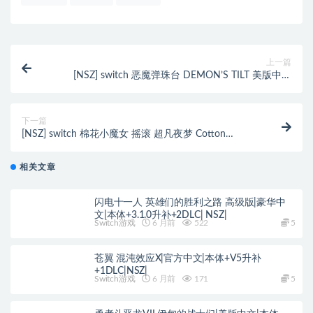
上一篇
[NSZ] switch 恶魔弹珠台 DEMON’S TILT 美版中文
xci/nsp下载
下一篇
[NSZ] switch 棉花小魔女 摇滚 超凡夜梦 Cotton
Fantasy 中文 xci/nsp下载
相关文章
闪电十一人 英雄们的胜利之路 高级版|豪华中
文|本体+3.1.0升补+2DLC| NSZ|
Switch游戏
6 月前
522
5
苍翼 混沌效应X|官方中文|本体+V5升补
+1DLC|NSZ|
Switch游戏
6 月前
171
5