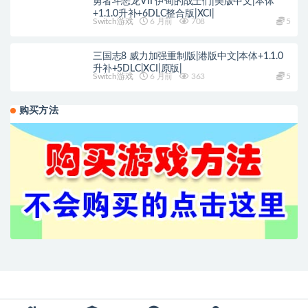
勇者斗恶龙VII 伊甸的战士们|美版中文|本体
+1.1.0升补+6DLC整合版|XCI|
Switch游戏
6 月前
708
5
三国志8 威力加强重制版|港版中文|本体+1.1.0
升补+5DLC|XCI|原版|
Switch游戏
6 月前
363
5
购买方法