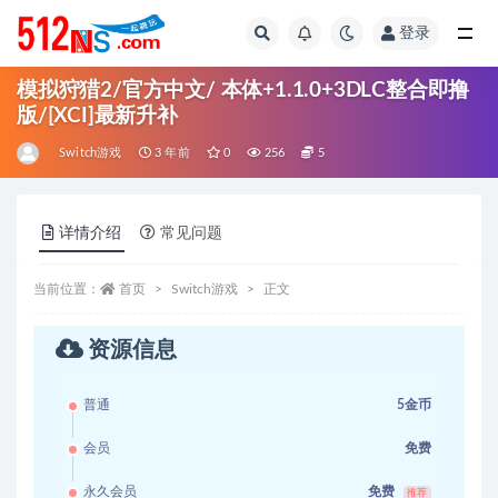
登录
全部
模拟狩猎2/官方中文/ 本体+1.1.0+3DLC整合即撸
版/[XCI]最新升补
Switch游戏
3 年前
0
256
5
详情介绍
常见问题
当前位置：
首页
Switch游戏
正文
资源信息
普通
5金币
会员
免费
永久会员
免费
推荐