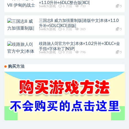
+1.1.0升补+6DLC整合版|XCI|
Switch游戏
6 月前
710
5
三国志8 威力加强重制版|港版中文|本体+1.1.0
升补+5DLC|XCI|原版|
Switch游戏
6 月前
365
5
歧路旅人0|官方中文|本体+1.0.2升补+3DLC+金
手指+字体补丁|NSP|
Switch游戏
8 月前
796
5
购买方法