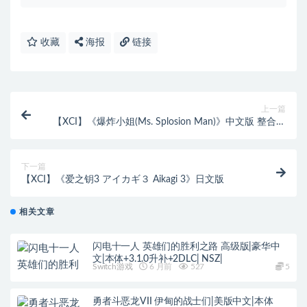
收藏
海报
链接
上一篇
【XCI】《爆炸小姐(Ms. Splosion Man)》中文版 整合版
【含1.1.5补丁】
下一篇
【XCI】《爱之钥3 アイカギ３ Aikagi 3》日文版
相关文章
闪电十一人 英雄们的胜利之路 高级版|豪华中
文|本体+3.1.0升补+2DLC| NSZ|
Switch游戏
6 月前
527
5
勇者斗恶龙VII 伊甸的战士们|美版中文|本体