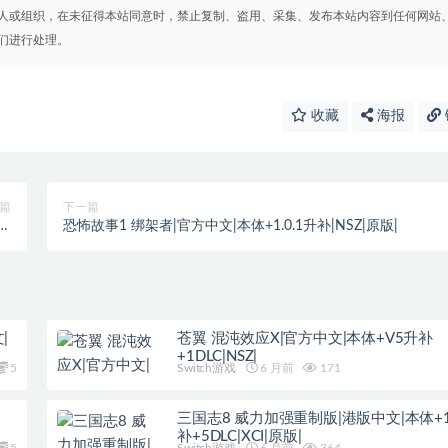
人或组织，在未征得本站同意时，禁止复制、盗用、采集、发布本站内容到任何网站
们进行处理。
收藏
海报
篇
下一篇
r最
恐怖故事1 绑架者|官方中文|本体+1.0.1升补|NSZ|原版|
补
|
苍翼 混沌效应X|官方中文|本体+V5升补
+1DLC|NSZ|
5
Switch游戏
6 月前
171
三国志8 威力加强重制版|港版中文|本体+1.
补+5DLC|XCI|原版|
5
Switch游戏
6 月前
364