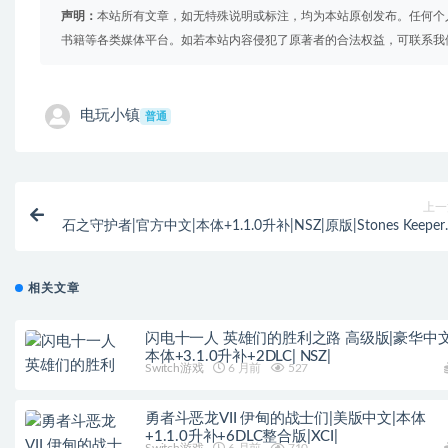
声明：
本站所有文章，如无特殊说明或标注，均为本站原创发布。任何个
书籍等各类媒体平台。如若本站内容侵犯了原著者的合法权益，可联系我
电玩小镇
普通
上一
石之守护者|官方中文|本体+1.1.0升补|NSZ|原版|Stones Keepe
新升
相关文章
闪电十一人 英雄们的胜利之路 高级版|豪华中文
本体+3.1.0升补+2DLC| NSZ|
Switch游戏
6 月前
527
勇者斗恶龙VII 伊甸的战士们|美版中文|本体
+1.1.0升补+6DLC整合版|XCI|
Switch游戏
6 月前
710