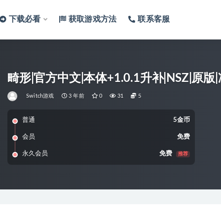
下载必看
获取游戏方法
联系客服
畸形|官方中文|本体+1.0.1升补|NSZ|原版|冷
Switch游戏
3 年前
0
31
5
普通
5金币
会员
免费
永久会员
免费
推荐