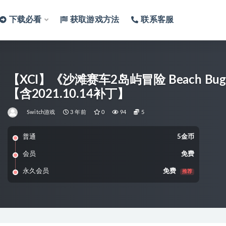
下载必看
获取游戏方法
联系客服
【XCI】《沙滩赛车2岛屿冒险 Beach Buggy R
【含2021.10.14补丁】
Switch游戏
3 年前
0
94
5
普通
5金币
会员
免费
永久会员
免费
推荐