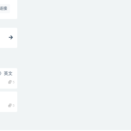
链接
】
st》英文
5
5