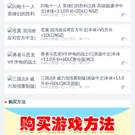
闪电十一人 英雄们的胜利之路 高级版|豪华中
文|本体+3.1.0升补+2DLC| NSZ|
Switch游戏
6 月前
521
5
苍翼 混沌效应X|官方中文|本体+V5升补
+1DLC|NSZ|
Switch游戏
6 月前
171
5
勇者斗恶龙VII 伊甸的战士们|美版中文|本体
+1.1.0升补+6DLC整合版|XCI|
Switch游戏
6 月前
708
5
三国志8 威力加强重制版|港版中文|本体+1.1.0
升补+5DLC|XCI|原版|
Switch游戏
6 月前
358
5
购买方法