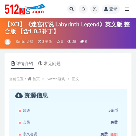
登录
全部
【XCI】《迷宫传说 Labyrinth Legend》英文版 整
合版 【含1.0.3补丁】
Switch游戏
3 年前
0
28
5
详情介绍
常见问题
当前位置：
首页
Switch游戏
正文
资源信息
普通
5金币
会员
免费
永久会员
免费
推荐