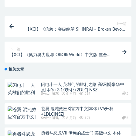
上一篇
【XCI】《信赖：突破绝望 SHINRAI – Broken Beyond
Despair》英文版
下一篇
【XCI】《奥力奥力世界 OlliOlli World》中文版 整合版
【含1.0.1补丁+2DLC】
相关文章
闪电十一人 英雄们的胜利之路 高级版|豪华中
文|本体+3.1.0升补+2DLC| NSZ|
Switch游戏
6 月前
519
5
苍翼 混沌效应X|官方中文|本体+V5升补
+1DLC|NSZ|
Switch游戏
6 月前
171
5
勇者斗恶龙VII 伊甸的战士们|美版中文|本体