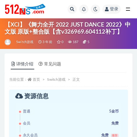
登录
全部
【XCI】《舞力全开 2022 JUST DANCE 2022》中
文版 原版+整合版【含v326969.604112补丁】
Switch游戏
3 年前
0
187
5
详情介绍
常见问题
当前位置：
首页
Switch游戏
正文
资源信息
普通
5金币
会员
免费
永久会员
免费
推荐