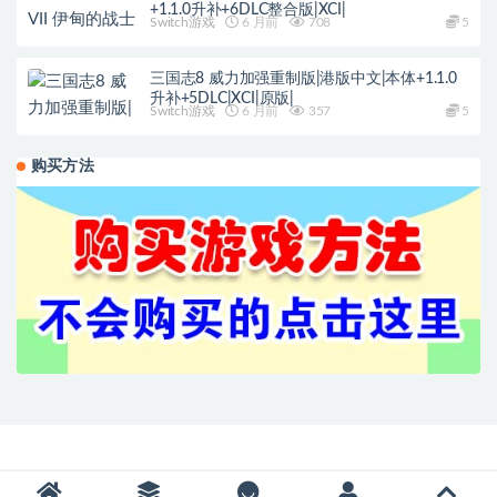
+1.1.0升补+6DLC整合版|XCI|
Switch游戏
6 月前
708
5
三国志8 威力加强重制版|港版中文|本体+1.1.0
升补+5DLC|XCI|原版|
Switch游戏
6 月前
357
5
购买方法