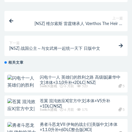
上一篇
[NSZ] 维尔索斯 雷霆继承人 Vzerthos The Heir of
Thunder 英文
下一篇
[NSZ] 战国公主～与女武将一起统一天下 日版中文
相关文章
闪电十一人 英雄们的胜利之路 高级版|豪华中
文|本体+3.1.0升补+2DLC| NSZ|
Switch游戏
6 月前
523
5
苍翼 混沌效应X|官方中文|本体+V5升补
+1DLC|NSZ|
Switch游戏
6 月前
171
5
勇者斗恶龙VII 伊甸的战士们|美版中文|本体
+1.1.0升补+6DLC整合版|XCI|