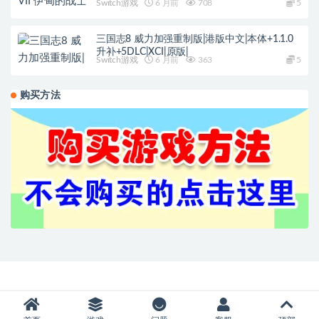
Switch游戏
6 月前
708
5
三国志8 威力加强重制版|港版中文|本体+1.1.0
升补+5DLC|XCI|原版|
Switch游戏
6 月前
363
5
购买方法