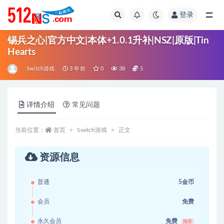
登录
全部
锡兵之心|官方中文|本体+1.0.1升补|NSZ|原版|Tin
Hearts
Switch游戏
3 年前
0
38
5
详情介绍
常见问题
当前位置：
首页
Switch游戏
正文
资源信息
普通
5金币
会员
免费
永久会员
免费
推荐