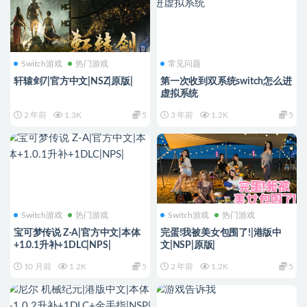
Switch游戏
热门游戏
常见问题
轩辕剑7|官方中文|NSZ|原版|
第一次收到双系统switch怎么进
虚拟系统
2 年前
1.3K
5
3 年前
1.2K
5
Switch游戏
热门游戏
Switch游戏
热门游戏
宝可梦传说 Z-A|官方中文|本体
完蛋!我被美女包围了!|港版中
+1.0.1升补+1DLC|NPS|
文|NSP|原版|
10 月前
1.2K
5
2 年前
1.2K
5