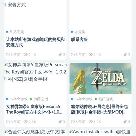
常见问题
未分类
让本站所有游戏都能玩的拷贝和
联系客服
安装方式
3 年前
2.4K
5
3 年前
2.4K
5
Switch游戏
加藤之指
Switch游戏
热门游戏
女神异闻录5 皇家版Persona5
塞尔达传说:狂野之息|最终全包
The Royal|官方中文|本体+1.0.2
版[原版]+金手指+大型MOD[史
升补|NSZ|原版|金手指
上最稀缺资源]
3 年前
2.3K
5
3 年前
1.9K
5