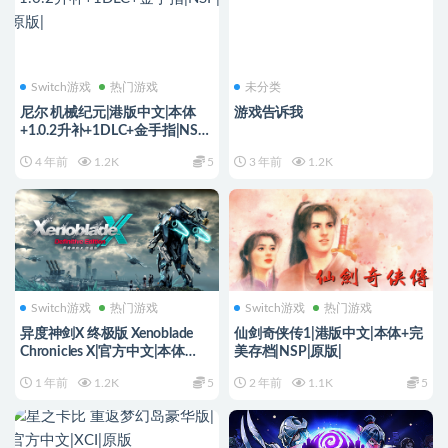
Switch游戏
热门游戏
未分类
尼尔 机械纪元|港版中文|本体
游戏告诉我
+1.0.2升补+1DLC+金手指|NSP|
原版|
4 年前
1.2K
5
3 年前
1.2K
Switch游戏
热门游戏
Switch游戏
热门游戏
异度神剑X 终极版 Xenoblade
仙剑奇侠传1|港版中文|本体+完
Chronicles X|官方中文|本体
美存档|NSP|原版|
+1.0.1升补|XCI|
1 年前
1.2K
5
2 年前
1.1K
5