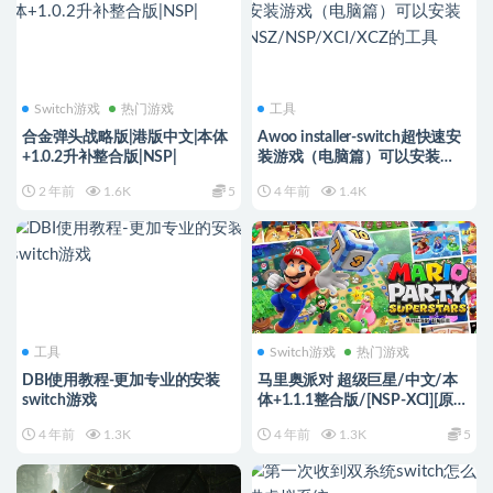
Switch游戏
热门游戏
工具
合金弹头战略版|港版中文|本体
Awoo installer-switch超快速安
+1.0.2升补整合版|NSP|
装游戏（电脑篇）可以安装
NSZ/NSP/XCI/XCZ的工具
2 年前
1.6K
5
4 年前
1.4K
工具
Switch游戏
热门游戏
DBI使用教程-更加专业的安装
马里奥派对 超级巨星/中文/本
switch游戏
体+1.1.1整合版/[NSP-XCI][原版
+魔改11.0.0]
4 年前
1.3K
4 年前
1.3K
5