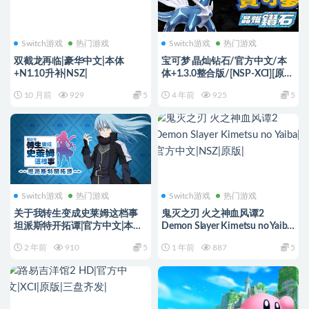
Switch游戏
热门游戏
Switch游戏
热门游戏
双截龙再临|豪华中文|本体
宝可梦 晶灿钻石/官方中文/本
+N1.10升补|NSZ|
体+1.3.0整合版/[NSP-XCI][原版
+魔改11.0.0]
10 月前
929
5
4 年前
925
5
Switch游戏
热门游戏
Switch游戏
热门游戏
关于我转生变成史莱姆这档事
鬼灭之刃 火之神血风谭2
坦派斯特开拓谭|官方中文|本体
Demon Slayer Kimetsu no Yaiba|
+1.0.1升补+3DLC|NSP|原版|
官方中文|NSZ|原版|
2 年前
910
5
1 年前
887
5