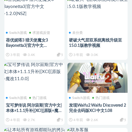
Switch游戏
求游戏反馈
未分类
蓓优妮塔3 猎天使魔女3
硬破大气层双系统离线升级至
Bayonetta3|官方中文
15.0.1版教学视频
+1.2.0|NSZ|
3 年前
3.4K
5
3 年前
3.0K
Switch游戏
热门游戏
Switch游戏
热门游戏
宝可梦传说 阿尔宙斯|官方中文|
发现Waifu2 Waifu Discovered 2
本体+1.1.1升补|[XCI][原版+魔改
完全去码版XCI 中文1.08
11.0.0]
4 年前
2.7K
5
4 年前
2.6K
5