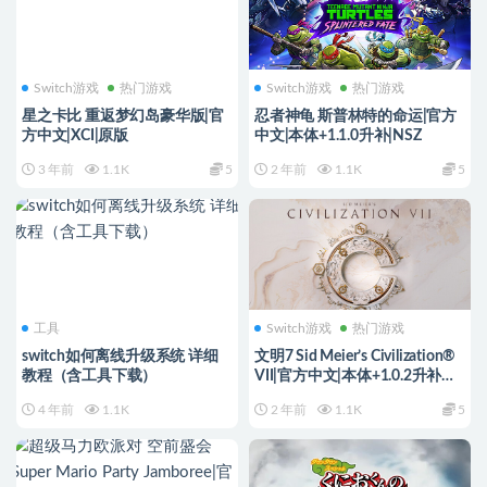
Switch游戏
热门游戏
Switch游戏
热门游戏
星之卡比 重返梦幻岛豪华版|官
忍者神龟 斯普林特的命运|官方
方中文|XCI|原版
中文|本体+1.1.0升补|NSZ
3 年前
1.1K
5
2 年前
1.1K
5
工具
Switch游戏
热门游戏
switch如何离线升级系统 详细
文明7 Sid Meier’s Civilization®
教程（含工具下载）
VII|官方中文|本体+1.0.2升补
+9DLC|NSZ|原版|
4 年前
1.1K
2 年前
1.1K
5