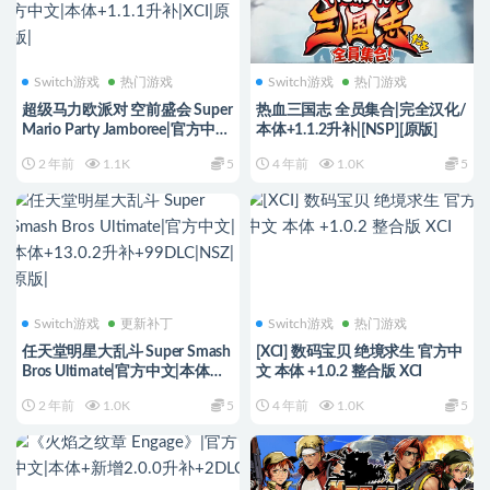
Switch游戏
热门游戏
Switch游戏
热门游戏
超级马力欧派对 空前盛会 Super
热血三国志 全员集合|完全汉化/
Mario Party Jamboree|官方中
本体+1.1.2升补|[NSP][原版]
文|本体+1.1.1升补|XCI|原版|
2 年前
1.1K
5
4 年前
1.0K
5
Switch游戏
更新补丁
Switch游戏
热门游戏
任天堂明星大乱斗 Super Smash
[XCI] 数码宝贝 绝境求生 官方中
Bros Ultimate|官方中文|本体
文 本体 +1.0.2 整合版 XCI
+13.0.2升补+99DLC|NSZ|原版|
2 年前
1.0K
5
4 年前
1.0K
5