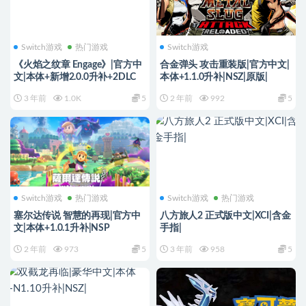
Switch游戏
热门游戏
Switch游戏
《火焰之纹章 Engage》|官方中
合金弹头 攻击重装版|官方中文|
文|本体+新增2.0.0升补+2DLC
本体+1.1.0升补|NSZ|原版|
3 年前
1.0K
5
2 年前
992
5
Switch游戏
热门游戏
Switch游戏
热门游戏
塞尔达传说 智慧的再现|官方中
八方旅人2 正式版中文|XCI|含金
文|本体+1.0.1升补|NSP
手指|
2 年前
973
5
3 年前
958
5