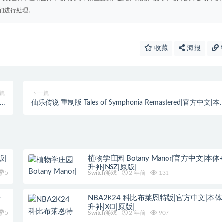
们进行处理。
收藏
海报
篇
下一篇
.3
仙乐传说 重制版 Tales of Symphonia Remastered|官方中文|
版|
+1.4.0升补|NSZ|原版|
版|
植物学庄园 Botany Manor|官方中文|本体+1
升补|NSZ|原版|
5
Switch游戏
2 年前
131
升
NBA2K24 科比布莱恩特版|官方中文|本体+
升补|XCI|原版|
5
Switch游戏
2 年前
907