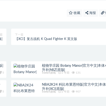
收藏
海报
篇
下一篇
版|
【XCI】复古战机 K Quad Fighter K 英文版
版|
植物学庄园 Botany Manor|官方中文|本体+1
升补|NSZ|原版|
5
Switch游戏
2 年前
131
升
NBA2K24 科比布莱恩特版|官方中文|本体+
升补|XCI|原版|
5
Switch游戏
2 年前
907