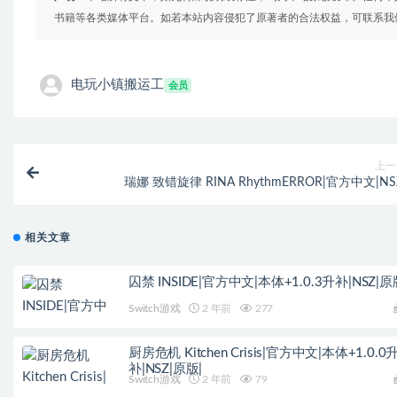
书籍等各类媒体平台。如若本站内容侵犯了原著者的合法权益，可联系我
电玩小镇搬运工
会员
上一
瑞娜 致错旋律 RINA RhythmERROR|官方中文|NS
相关文章
囚禁 INSIDE|官方中文|本体+1.0.3升补|NSZ|原
Switch游戏
2 年前
277
厨房危机 Kitchen Crisis|官方中文|本体+1.0.0
补|NSZ|原版|
Switch游戏
2 年前
79