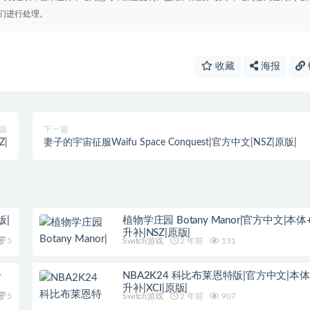
们进行处理。
收藏
海报
篇
下一篇
Z|
妻子的宇宙征服Waifu Space Conquest|官方中文|NSZ|原版|
版|
植物学庄园 Botany Manor|官方中文|本体+1
升补|NSZ|原版|
5
Switch游戏
2 年前
131
升
NBA2K24 科比布莱恩特版|官方中文|本体+
升补|XCI|原版|
5
Switch游戏
2 年前
907