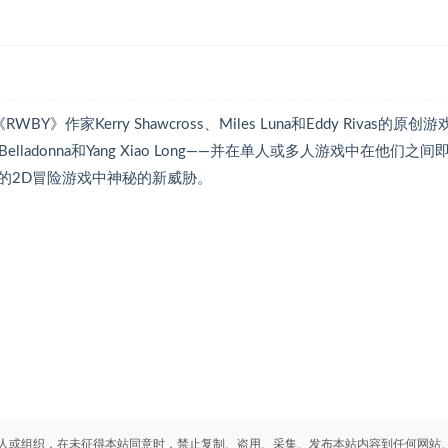
》作家Kerry Shawcross、Miles Luna和Eddy Rivas的原创游
ke Belladonna和Yang Xiao Long——并在单人或多人游戏中在他们之
的2D冒险游戏中神秘的新威胁。
人或组织，在未征得本站同意时，禁止复制、盗用、采集、发布本站内容到任何网站