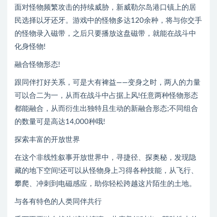
面对怪物频繁攻击的持续威胁，新威勒尔岛港口镇上的居
民选择以牙还牙。游戏中的怪物多达120余种，将与你交手
的怪物录入磁带，之后只要播放这盘磁带，就能在战斗中
化身怪物!
融合怪物形态!
跟同伴打好关系，可是大有裨益——变身之时，两人的力量
可以合二为一，从而在战斗中占据上风!任意两种怪物形态
都能融合，从而衍生出独特且生动的新融合形态;不同组合
的数量可是高达14,000种哦!
探索丰富的开放世界
在这个非线性叙事开放世界中，寻捷径、探奥秘，发现隐
藏的地下空间!还可以从怪物身上习得各种技能，从飞行、
攀爬、冲刺到电磁感应，助你轻松跨越这片陌生的土地。
与各有特色的人类同伴共行