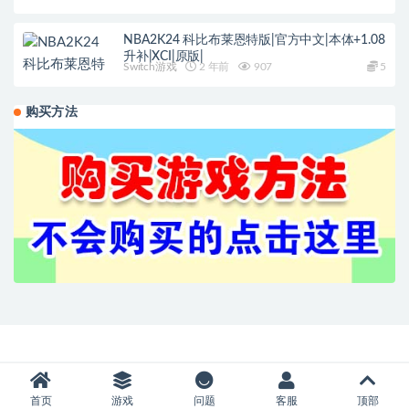
NBA2K24 科比布莱恩特版|官方中文|本体+1.08
升补|XCI|原版|
Switch游戏
2 年前
907
5
购买方法
首页
游戏
问题
客服
顶部