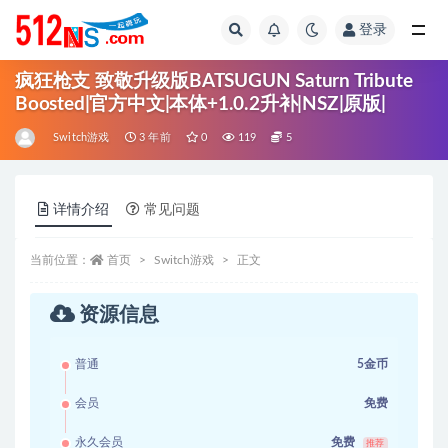
登录
全部
疯狂枪支 致敬升级版BATSUGUN Saturn Tribute
Boosted|官方中文|本体+1.0.2升补|NSZ|原版|
Switch游戏
3 年前
0
119
5
详情介绍
常见问题
当前位置：
首页
Switch游戏
正文
资源信息
普通
5金币
会员
免费
永久会员
免费
推荐