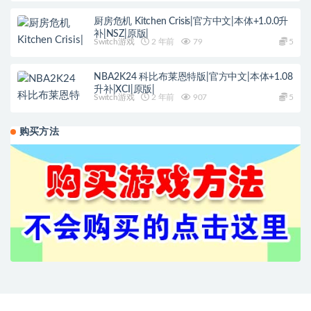
厨房危机 Kitchen Crisis|官方中文|本体+1.0.0升
补|NSZ|原版|
Switch游戏
2 年前
79
5
NBA2K24 科比布莱恩特版|官方中文|本体+1.08
升补|XCI|原版|
Switch游戏
2 年前
907
5
购买方法