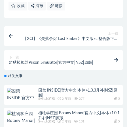
收藏
海报
链接
上一篇
【XCI】《失落余烬 Lost Ember》中文版xci整合版下载
【含最新1.03补丁】
下一篇
监狱模拟器Prison Simulator|官方中文|NSZ|原版|
相关文章
囚禁 INSIDE|官方中文|本体+1.0.3升补|NSZ|原
版|
Switch游戏
2 年前
277
5
植物学庄园 Botany Manor|官方中文|本体+1.0.1
升补|NSZ|原版|
Switch游戏
2 年前
131
5