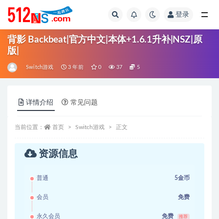
登录
全部
背影 Backbeat|官方中文|本体+1.6.1升补|NSZ|原
版|
Switch游戏
3 年前
0
37
5
详情介绍
常见问题
当前位置：
首页
Switch游戏
正文
资源信息
普通
5金币
会员
免费
永久会员
免费
推荐