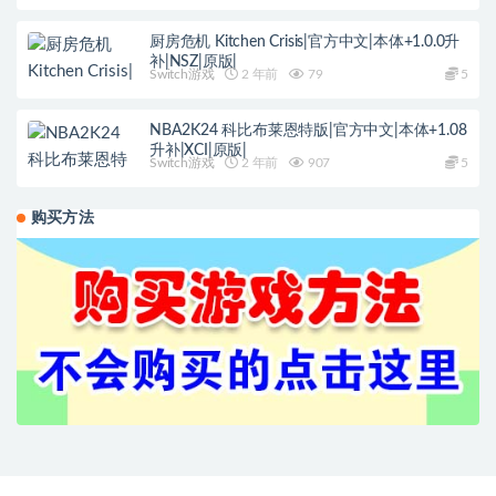
厨房危机 Kitchen Crisis|官方中文|本体+1.0.0升
补|NSZ|原版|
Switch游戏
2 年前
79
5
NBA2K24 科比布莱恩特版|官方中文|本体+1.08
升补|XCI|原版|
Switch游戏
2 年前
907
5
购买方法