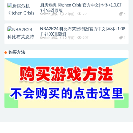
厨房危机 Kitchen Crisis|官方中文|本体+1.0.0升
补|NSZ|原版|
Switch游戏
2 年前
79
5
NBA2K24 科比布莱恩特版|官方中文|本体+1.08
升补|XCI|原版|
Switch游戏
2 年前
907
5
购买方法