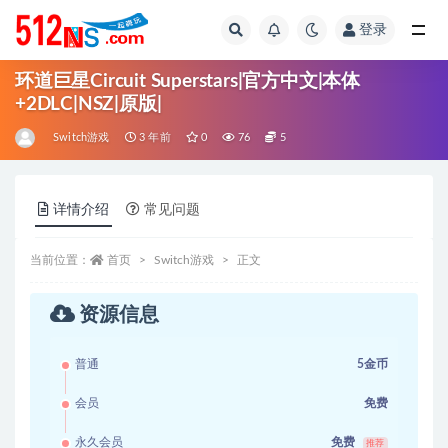
登录
全部
环道巨星Circuit Superstars|官方中文|本体
+2DLC|NSZ|原版|
Switch游戏
3 年前
0
76
5
详情介绍
常见问题
当前位置：
首页
Switch游戏
正文
资源信息
普通
5金币
会员
免费
永久会员
免费
推荐