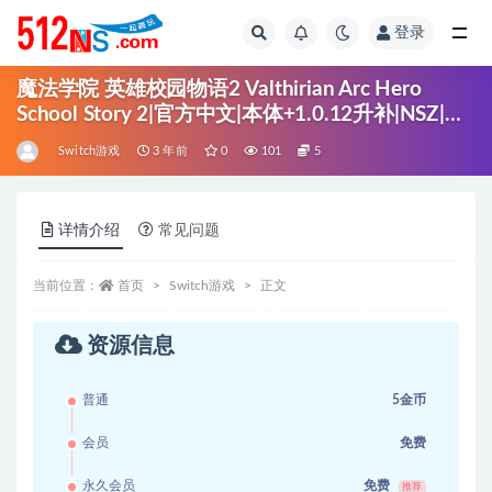
登录
全部
魔法学院 英雄校园物语2 Valthirian Arc Hero
School Story 2|官方中文|本体+1.0.12升补|NSZ|原
版|
Switch游戏
3 年前
0
101
5
详情介绍
常见问题
当前位置：
首页
Switch游戏
正文
资源信息
普通
5金币
会员
免费
永久会员
免费
推荐