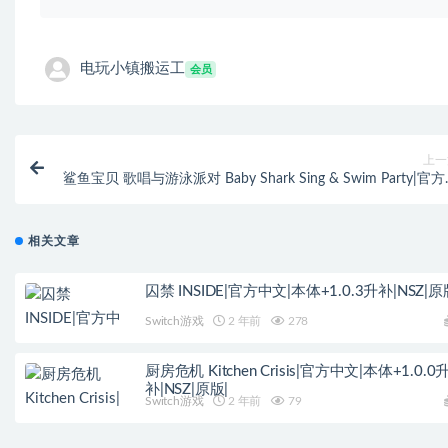
电玩小镇搬运工
会员
上一
鲨鱼宝贝 歌唱与游泳派对 Baby Shark Sing & Swim Party|官
文|NSZ|原
相关文章
囚禁 INSIDE|官方中文|本体+1.0.3升补|NSZ|原
Switch游戏
2 年前
278
厨房危机 Kitchen Crisis|官方中文|本体+1.0.0
补|NSZ|原版|
Switch游戏
2 年前
79