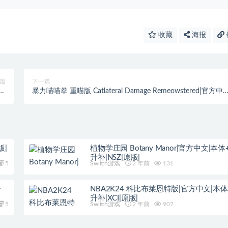
收藏
海报
篇
下一篇
方中
暴力喵喵拳 重喵版 Catlateral Damage Remeowstered|官方中文
版|
本体+1.1.5升补|NSZ|原版|
版|
植物学庄园 Botany Manor|官方中文|本体+1
升补|NSZ|原版|
5
Switch游戏
2 年前
131
升
NBA2K24 科比布莱恩特版|官方中文|本体+
升补|XCI|原版|
5
Switch游戏
2 年前
907