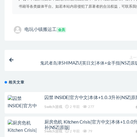
书籍等各类媒体平台。如若本站内容侵犯了原著者的合法权益，可联系我
电玩小镇搬运工
会员
上一
鬼武者岛津SHIMAZU|英日文|本体+金手指|NSZ|原
相关文章
囚禁 INSIDE|官方中文|本体+1.0.3升补|NSZ|原
Switch游戏
2 年前
277
厨房危机 Kitchen Crisis|官方中文|本体+1.0.0
补|NSZ|原版|
Switch游戏
2 年前
79