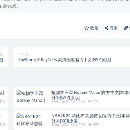
们进行处理。
收藏
海报
篇
下一篇
版|
RayStorm X RayCrisis 高清合集|官方中文|NSZ|原版|
版|
植物学庄园 Botany Manor|官方中文|本体+1
升补|NSZ|原版|
5
Switch游戏
2 年前
131
升
NBA2K24 科比布莱恩特版|官方中文|本体+
升补|XCI|原版|
5
Switch游戏
2 年前
907