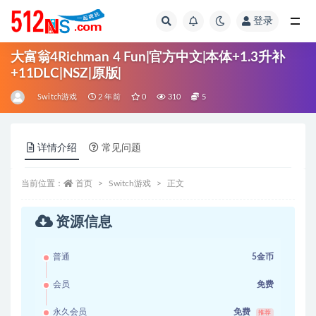
登录
全部
大富翁4Richman 4 Fun|官方中文|本体+1.3升补
+11DLC|NSZ|原版|
Switch游戏
2 年前
0
310
5
详情介绍
常见问题
当前位置：
首页
Switch游戏
正文
资源信息
普通
5金币
会员
免费
永久会员
免费
推荐