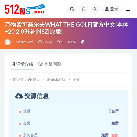
登录
全部
万物皆可高尔夫WHAT THE GOLF|官方中文|本体
+20.2.0升补|NSZ|原版|
Switch游戏
2 年前
0
62
5
详情介绍
常见问题
当前位置：
首页
Switch游戏
正文
资源信息
普通
5金币
会员
免费
永久会员
免费
推荐