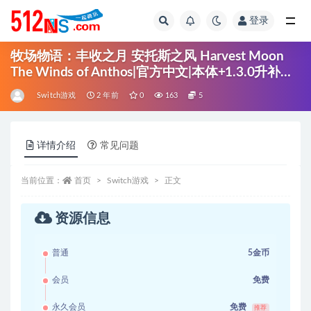
登录
全部
牧场物语：丰收之月 安托斯之风 Harvest Moon
The Winds of Anthos|官方中文|本体+1.3.0升补
+3DLC|NSZ|原版|
Switch游戏
2 年前
0
163
5
详情介绍
常见问题
当前位置：
首页
Switch游戏
正文
资源信息
普通
5金币
会员
免费
永久会员
免费
推荐