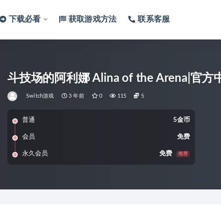
下载必看
获取游戏方法
联系客服
斗技场的阿利娜 Alina of the Arena|官方
Switch游戏
3 年前
0
115
5
普通
5金币
会员
免费
永久会员
免费
推荐