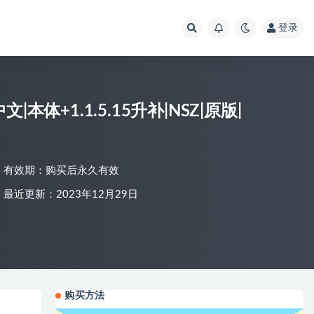
登录
中文|本体+1.1.5.15升补|NSZ|原版|
有效期：购买后永久有效
最近更新：2023年12月29日
购买方法