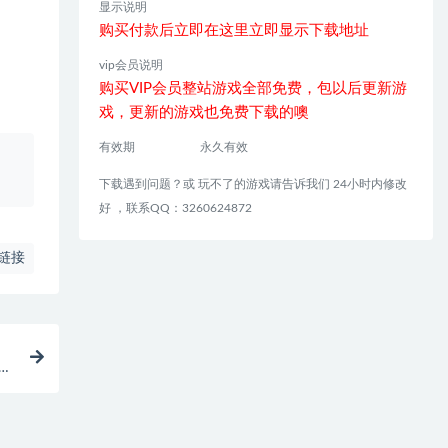
显示说明
购买付款后立即在这里立即显示下载地址
vip会员说明
购买VIP会员整站游戏全部免费，包以后更新游
戏，更新的游戏也免费下载的噢
有效期
永久有效
、
下载遇到问题？或 玩不了的游戏请告诉我们 24小时内修改
好 ，联系QQ：3260624872
链接