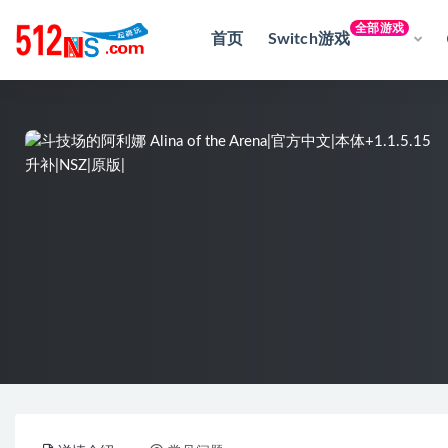
全部游戏
首页
Switch游戏
全部