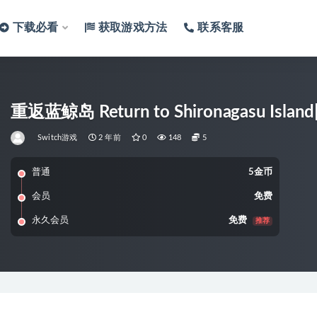
下载必看
获取游戏方法
联系客服
重返蓝鲸岛 Return to Shironagasu Isl
Switch游戏
2 年前
0
148
5
普通
5金币
会员
免费
永久会员
免费
推荐