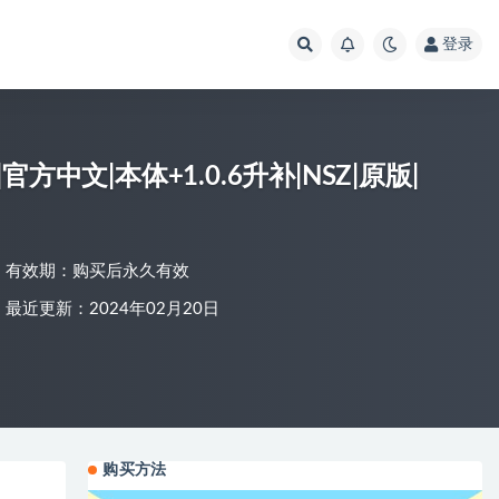
登录
and|官方中文|本体+1.0.6升补|NSZ|原版|
有效期：购买后永久有效
最近更新：2024年02月20日
购买方法