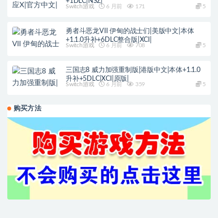
+1DLC|NSZ|
Switch游戏
6 月前
171
5
勇者斗恶龙VII 伊甸的战士们|美版中文|本体
+1.1.0升补+6DLC整合版|XCI|
Switch游戏
6 月前
708
5
三国志8 威力加强重制版|港版中文|本体+1.1.0
升补+5DLC|XCI|原版|
Switch游戏
6 月前
359
5
购买方法