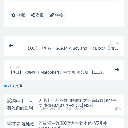
收藏
海报
链接
上一篇
【XCI】《男孩与泡泡怪 A Boy and His Blob》英文版
【含1.0.1补丁】
下一篇
【XCI】《海盗们 Marooners》中文版 整合版 【1.0.3
补丁】
相关文章
闪电十一人 英雄们的胜利之路 高级版|豪华中
文|本体+3.1.0升补+2DLC| NSZ|
Switch游戏
6 月前
521
5
苍翼 混沌效应X|官方中文|本体+V5升补