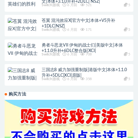
文|本体+3.1.0升补+2DLC| NSZ|
Switch游戏
6 月前
521
5
苍翼 混沌效应X|官方中文|本体+V5升补
+1DLC|NSZ|
Switch游戏
6 月前
171
5
勇者斗恶龙VII 伊甸的战士们|美版中文|本体
+1.1.0升补+6DLC整合版|XCI|
Switch游戏
6 月前
708
5
三国志8 威力加强重制版|港版中文|本体+1.1.0
升补+5DLC|XCI|原版|
Switch游戏
6 月前
358
5
购买方法