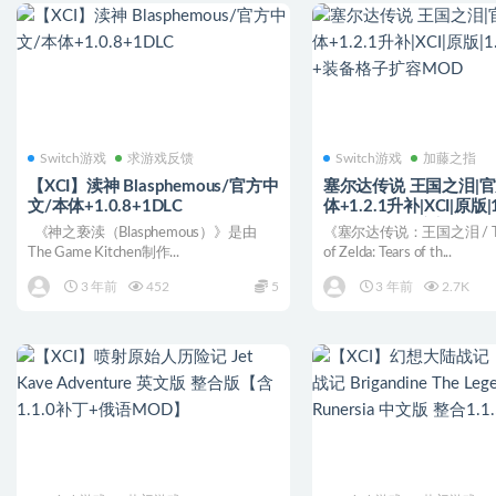
Switch游戏
求游戏反馈
Switch游戏
加藤之指
【XCI】渎神 Blasphemous/官方中
塞尔达传说 王国之泪|官
文/本体+1.0.8+1DLC
体+1.2.1升补|XCI|原版|
指+装备格子扩容MOD
《神之亵渎（Blasphemous）》是由
《塞尔达传说：王国之泪 / The
The Game Kitchen制作...
of Zelda: Tears of th...
3 年前
452
5
3 年前
2.7K