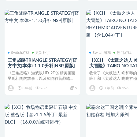
Switch游戏
更新补丁
Switch游戏
热门游戏
三角战略TRIANGLE STRATEGY|官
【XCI】《太鼓之达人 
方中文|本体+1.1.0升补|NSP|原版|
大冒险》TAIKO NO TAT
RHYTHMIC ADVENTU
《三角战略》游戏以HD-2D的精美画面
收录了《太鼓达人 咚和咔
中文版 【含1.04补丁】
呈现壮阔的故事，以及如同往昔战略游
险》和《太鼓达人 咚咚神
戏般富含深度的战斗。...
是一款以RPG的形式进...
3 年前
289
5
3 年前
196