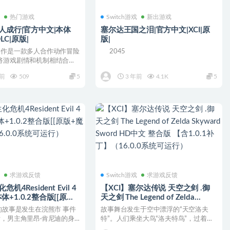
戏
热门游戏
Switch游戏
新出游戏
双人成行|官方中文|本体
塞尔达王国之泪|官方中文|XCI|原
DLC|原版|
版|
本作是一款多人合作动作冒险
2045
将游戏剧情和机制相结合。
孩为了不让...
年前
509
5
3 年前
4.1K
5
戏
求游戏反馈
Switch游戏
求游戏反馈
机4Resident Evil 4
【XCI】塞尔达传说 天空之剑 .御
+1.0.2整合版[[原版
天之剑 The Legend of Zelda
.0]（16.0.0系统可运行）
Skyward Sword HD中文 整合版
的故事是发生在浣熊市 事件
故事舞台发生于空中漂浮的“天空洛夫
【含1.0.1补丁】（16.0.0系统可运
后，男主角里昂·肯尼迪的身
特”。人们乘坐大鸟“洛夫特鸟”，过着于
行）
，隶属...
空中移动的生活。于骑...