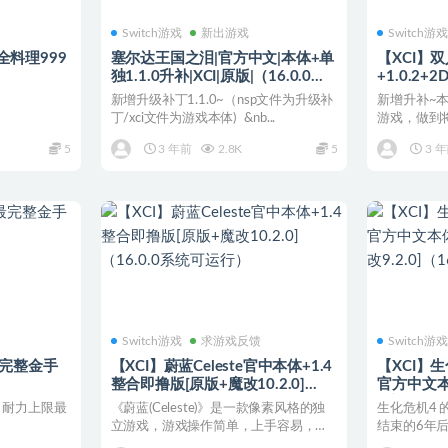
Switch游戏
新出游戏
Switch游
全料理999
塞尔达王国之泪|官方中文|本体+单
【XCI】
独1.1.0升补|XCI|原版|（16.0.0系
+1.0.2+2
统可运行）
新增升级补丁1.1.0~（nsp文件为升级补
新增升补~
丁/xci文件为游戏本体) &nb...
游戏，做到
讲述一个小女
5
3 年前
2.8K
5
3 
Switch游戏
求游戏反馈
Switch游
最完整金手
【XCI】蔚蓝Celeste官中本体+1.4
【XCI】生化危
整合即撸版[原版+魔改10.2.0]
官方中文本体
（16.0.0系统可运行）
+魔改9.2
2. 耐力上限最
《蔚蓝(Celeste)》是一款像素风格的独
生化危机4 
立游戏，游戏操作简单，上手容易，只
结束的6年
需跳跃、空中突...
份是美国特工