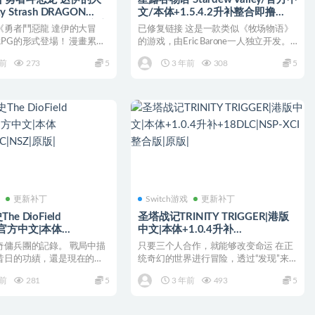
ty Strash DRAGON
文/本体+1.5.4.2升补整合即撸
 Adventure of Dai|官方
版/[XCI]
《勇者鬥惡龍 達伊的大冒
已修复链接 这是一款类似《牧场物语》
.0.2升补|NSZ|原版|
PG的形式登場！ 漫畫累計
的游戏，由Eric Barone一人独立开发。
0萬部...
游戏画面的...
年前
273
5
3 年前
308
5
戏
更新补丁
Switch游戏
更新补丁
e DioField
圣塔战记TRINITY TRIGGER|港版
le|官方中文|本体
中文|本体+1.0.4升补
DLC|NSZ|原版|
+18DLC|NSP-XCI整合版|原版|
奇傭兵團的記錄。 戰局中描
只要三个人合作，就能够改变命运 在正
昔日的功績，還是現在的勝
统奇幻的世界进行冒险，透过“发现”来
圖像技術...
成长茁壮的动作RPG...
年前
281
5
3 年前
493
5