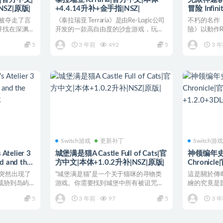
NSZ|原版|
+4.4.14升补+金手指|NSZ|
冒险 Infini
QUEST The
被夺走了言
《泰拉瑞亚 Terraria》是由Re-Logic公司
不朽的名作
中文|本体+1
寻找在深渊某
开发的一款高自由度的沙盒游戏，玩家
險》以動作R
可以...
發行超過470
5
3 年前
492
5
3 
Switch游戏
更新补丁
Switch游
telier 3
城堡满是猫A Castle Full of Cats|官
神领编年史Th
nd and the
方中文|本体+1.0.2升补|NSZ|原版|
Chronic
本体
+1.2.0+3
突然出现了
“城堡满是猫”是一个关于猫咪的寻物类
這是關於傳
|
威胁到岛屿
游戏。你需要找到城堡中所有被诅咒的
繪的究竟是
猫。拯救每一只小猫并释...
利？ 以最新的
5
3 年前
97
5
3 