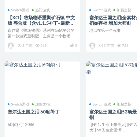
Switch游戏
热门游戏
Switch游戏
加藤之指
【XCI】牧场物语重聚矿石镇 中文
塞尔达王国之泪|全素材
版 整合版【含v1.1.5补丁+最新
初始存档 增加大师剑
DLC】（16.0.0系统可运行）
该作是《牧场物语》系列在GBA平台的
地点在第一个火堆
第一款游戏重制版，主角是一个牧场
主，需要通过自己辛勤的劳...
3 年前
269
5
3 年前
726
Switch游戏
加藤之指
Switch游戏
加藤之指
塞尔达王国之泪|60帧补丁
塞尔达王国之泪|52项
指
60帧补丁 2086
[№ 1. 生命上限最大] [№ 
大] [№ 3. 生命常满]...