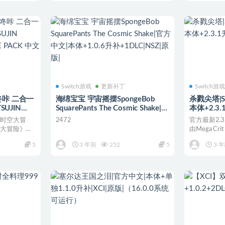
Switch游戏
更新补丁
Switch游
咚咔 二合一
海绵宝宝 宇宙摇摆SpongeBob
杀戮尖塔|Sl
SUJIN
SquarePants The Cosmic Shake|官
本体+2.3.
RE PACK
方中文|本体+1.0.6升补
的时空大冒
2472
官方最新2.
+1DLC|NSZ|原版|
秘大冒险》，
由Mega C
卡...
5
3 年前
252
5
3 