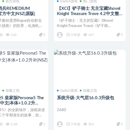
戏
新出游戏
Switch游戏
热门游戏
兵REMEDIUM
【XCI】铲子骑士 无主宝藏Shovel
s|官方中文|NSZ|原版|
Knight Treasure Trove 4.2中文整
合版
奏轻度类Rogue自动射击
《铲子骑士：无主的宝藏》(Shovel
《拯救》的世界，化身机械
Knight:Treasure Trove)《铲子骑...
品和炼金...
年前
143
5
3 年前
147
5
戏
加藤之指
Switch游戏
加藤之指
皇家版Persona5 The
系统升级-大气层16.0.3升级包
方中文|本体+1.0.2升
原版|金手指
录5》的全新续作，游戏讲述
2680
三个学期发生的故事，加入
，新角色，...
年前
2.3K
5
3 年前
501
5