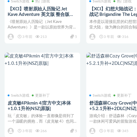
Switch游戏
热门游戏
Switch游戏
热门游戏
【XCI】喷射原始人历险记 Jet
【XCI】幻想大陆战记
Kave Adventure 英文版 整合版
战记 Brigandine The Le
【含1.1.0补丁+俄语MOD】
Runersia 中文版
《喷射原始人历险记（Jet Kave
本作是以迎接乱世的幻想世
Adventure）》是一款以原始世界为背景
亚大陆」做为舞台的回合制
的横版动作...
游戏中共有六大阵营供玩家..
3 年前
213
5
3 年前
316
Switch游戏
更新补丁
Switch游戏
更新补丁
皮克敏4Pikmin 4|官方中文|本体
舒适森林Cozy Grove|
+1.0.1升补|NSZ|原版|
+5.2.1升补+2DLC|NSZ
玩「皮克敏」的体验一直都像是得到了
游戏介绍：舒适森林（Cozy 
一个温暖的拥抱，而《皮克敏 4》也同
一款休闲可爱风的冒险游戏
样如此。我花了一个小时...
鬼的、不断变化...
3 年前
266
5
3 年前
345