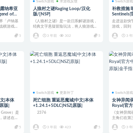
Switch游戏
求游戏反馈
Switch游
：露纳希亚
人狼村之谜Raging Loop/汉化
补救措施 哨
gend of
版/[NSP]
Sentinel
 整合1.1.5版
界「卢纳基
《人狼村之谜》是一款日系解谜游戏，
走进这款快节
战棋游戏。
经典文字悬疑冒险玩法，将人狼游戏与
游戏，回到
.
日式恐怖悬疑解谜两种要素...
卫兵。组合物
5
3 年前
302
5
3 
Switch游戏
更新补丁
Switch游
中文|本体
死亡细胞 重返恶魔城|中文|本体
女神异闻录5 
|原版|
+1.24.1+5DLC|NSZ|原版|
Royal|官
补|NSZ|
Grove）是
2376
《女神异闻
，讲述在闹
主角们在第
了大量新剧情
5
3 年前
423
5
3 