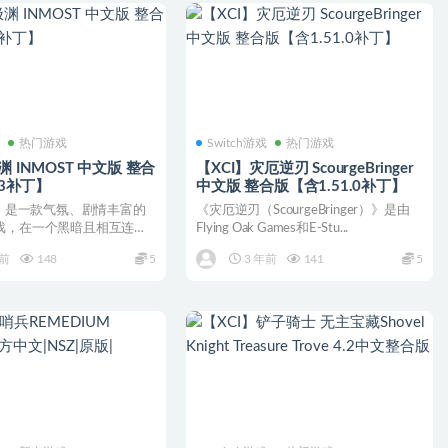
戏
热门游戏
Switch游戏
热门游戏
MOST 中文版 整合
【XCI】灾厄逆刃 ScourgeBringer
.3补丁】
中文版 整合版【含1.51.0补丁】
T》是一款气氛、剧情丰富的
《灾厄逆刃（ScourgeBringer）》是由
戏，在一个黑暗且相互连结
Flying Oak Games和E-Stu...
三名可游...
年前
148
5
3 年前
141
5