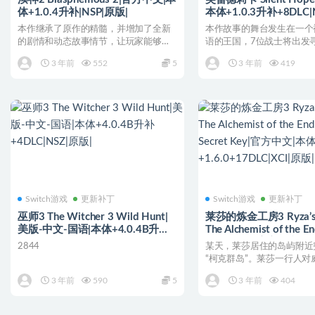
体+1.0.4升补|NSP|原版|
本体+1.0.3升补+8DLC|
本作继承了原作的精髓，并增加了全新
本作故事的舞台发生在一个
的剧情和动态故事情节，让玩家能够更
语的王国，7位战士将出发
深入地了解游戏世界的故事...
处的国王。剑与弓、拳套...
3 年前
552
5
3 年前
419
Switch游戏
更新补丁
Switch游戏
更新补丁
巫师3 The Witcher 3 Wild Hunt|
莱莎的炼金工房3 Ryza’s A
美版-中文-国语|本体+4.0.4B升补
The Alchemist of the E
+4DLC|NSZ|原版|
Secret Key|官方中文|
2844
某天，莱莎居住的岛屿附近
+1.6.0+17DLC|XCI|原版
“柯克群岛”。莱莎一行人对
的群岛展开调查的过程中...
3 年前
590
5
3 年前
404