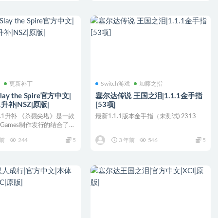
戏
更新补丁
Switch游戏
加藤之指
ay the Spire官方中文|
塞尔达传说 王国之泪|1.1.1金手指
1升补|NSZ|原版|
[53项]
3.1升补 《杀戮尖塔》是一款
最新1.1.1版本金手指（未测试) 2313
rit Games制作发行的结合了
年前
244
5
3 年前
546
5