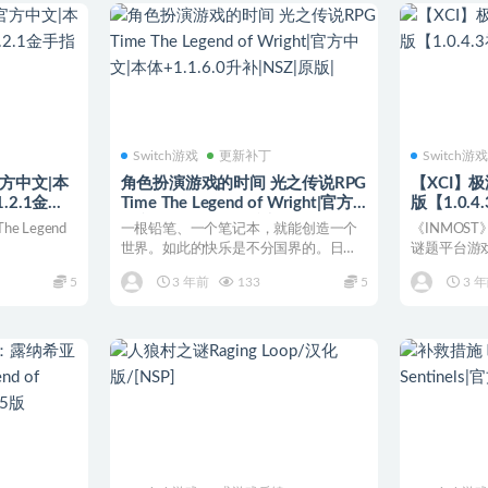
Switch游戏
更新补丁
Switch游
方中文|本
角色扮演游戏的时间 光之传说RPG
【XCI】极渊 IN
1.2.1金手
Time The Legend of Wright|官方
版【1.0.4
中文|本体+1.1.6.0升补|NSZ|原版|
 Legend
一根铅笔、一个笔记本，就能创造一个
《INMOS
世界。如此的快乐是不分国界的。日本
谜题平台游
独立制作组DeskWor...
的故事中追踪
5
3 年前
133
5
3 