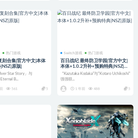
戏
热门游戏
Switch游戏
热门游戏
复刻合集|官方中文|本体
百日战纪 最终防卫学园|官方中文|
补|NSZ|原版|
本体+1.0.2升补+预购特典|NSZ|原
版|
lver Star Story」与
“Kazutaka Kodaka”与”Kotaro Uchikoshi”
ternal B...
强强联...
年前
561
5
1 年前
488
5