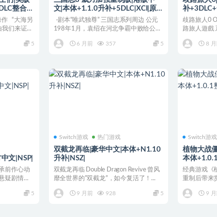
6DLC整合
文|本体+1.1.0升补+5DLC|XCI|原
补+3DLC
版|
操作 “大海另
·剧本“唯武独尊” 三国志系列周边 公元
歧路旅人0 OC
由我们来证
198年1月，袁绍在河北争霸中败给公
路旅人遊戲
孙...
在...
5
6 月前
357
5
8 
Switch游戏
热门游戏
Switch游
双截龙再临|豪华中文|本体+N1.10
植物大战僵
官方中文|NSP|
升补|NSZ|
本体+1.0.
承前作心动
双截龙再临 Double Dragon Revive 曾风
经典游戏《
悬疑剧情交
靡全世界的”双截龙”，如今复活了！...
重制后带来
与僵尸之间的
5
9 月前
928
5
9 