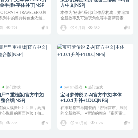
+金手指+字体补丁|NSP|
方中文|NSP|
TOPATH TRAVELER 0 歧
本作为”秘密”系列3部作品构成，并追加
 系列中的經典特色也依然存
全新故事及可游玩角色等丰富新要素的
决定版。这是“秘密”...
月前
791
5
9 月前
382
5
戏
热门游戏
Switch游戏
热门游戏
尸™ 重植版|官方中文|
宝可梦传说 Z-A|官方中文|本体
1整合版|NSP|
+1.0.1升补+1DLC|NPS|
植物大战僵尸》回归，高清
在推動都市再開發的「密阿雷市」展開
赏心悦目的画面体验！植物
的全新故事。 ♦冒險的舞台「密阿雷
最初大战回归...
市」 冒險的舞台是在《寶...
月前
685
5
10 月前
1.2K
5