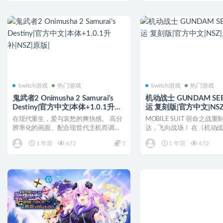
Switch游戏
热门游戏
Switch游戏
热门游戏
鬼武者2 Onimusha 2 Samurai’s
机动战士 GUNDAM SE
Destiny|官方中文|本体+1.0.1升
运 复刻版|官方中文|NSZ
补|NSZ|原版|
在现代重生，爱与哀愁的爽快感。 高分
MOBILE SUIT 宿命之战
辨率化的画面、配合现世代主机而调整
达，飞向战场！ 在《机动
的操作感。新的《鬼武者...
SEED》的世界...
1 年前
672
5
1 年前
472