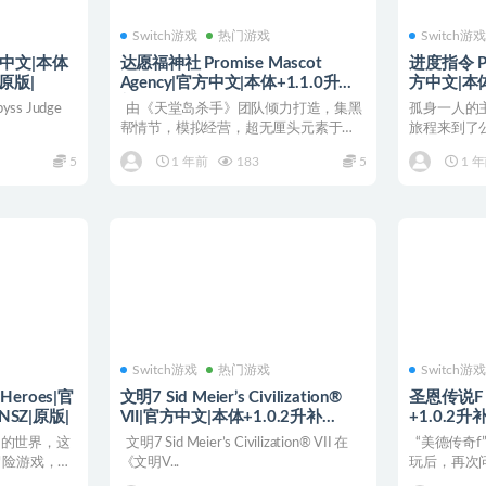
Switch游戏
热门游戏
Switch游
中文|本体
达愿福神社 Promise Mascot
进度指令 PR
|原版|
Agency|官方中文|本体+1.1.0升
方中文|本体+
补|NSZ|原版|
ss Judge
由《天堂岛杀手》团队倾力打造，集黑
孤身一人的
帮情节，模拟经营，超无厘头元素于一
旅程来到了
身的全新开...
影，但主角以
5
1 年前
183
5
1 
Switch游戏
热门游戏
Switch游
Heroes|官
文明7 Sid Meier’s Civilization®
圣恩传说F
NSZ|原版|
VII|官方中文|本体+1.0.2升补
+1.0.2升补
+9DLC|NSZ|原版|
es》的世界，这
文明7 Sid Meier’s Civilization® VII 在
“美德传奇
冒险游戏，融
《文明V...
玩后，再次
后日...