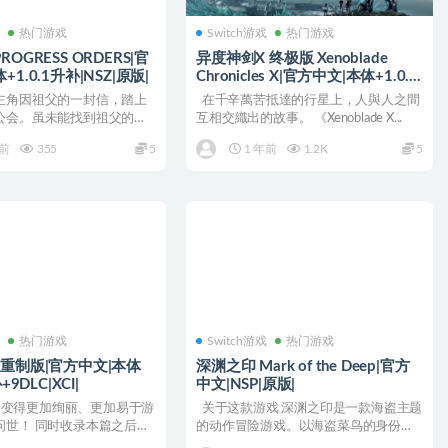
戏
热门游戏
Switch游戏
热门游戏
OGRESS ORDERS|官
异度神剑X 终极版 Xenoblade
1.0.1升补|NSZ|原版|
Chronicles X|官方中文|本体+1.0.1
升补|XCI|
主角因祖父的一封信，踏上
在千辛萬苦抵達的行星上，人與人之間
公会。虽未能找到祖父的身
互相交織出的故事。 《Xenoblade X...
收集情报为条...
年前
355
5
1 年前
1.2K
5
戏
热门游戏
Switch游戏
热门游戏
 重制版|官方中文|本体
深渊之印 Mark of the Deep|官方
+9DLC|XCI|
中文|NSP|原版|
f”变得更加绚丽、更加易于游
关于这款游戏 深渊之印是一款海盗主题
问世！ 同时收录本篇之后的
的动作冒险游戏。以海盗菜鸟的身份踏
上旅程，...