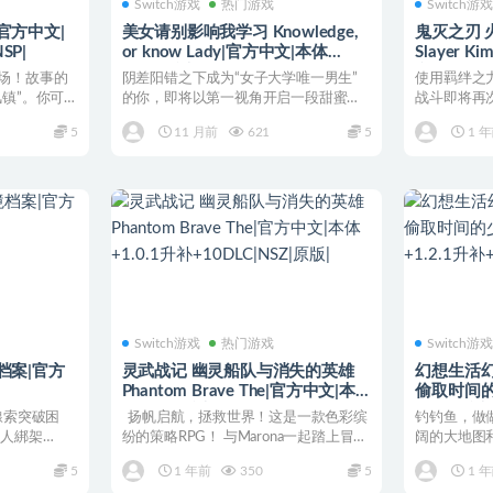
Switch游戏
热门游戏
Switch游
官方中文|
美女请别影响我学习 Knowledge,
鬼灭之刃 
SP|
or know Lady|官方中文|本体
Slayer Ki
+1.0.1升补|NSZ|
文|NSZ|原
场！故事的
阴差阳错之下成为“女子大学唯一男生”
使用羁绊之
镇”。你可
的你，即将以第一视角开启一段甜蜜与
战斗即将再
欢笑交织的校园恋爱之旅...
为标准版。另
5
11 月前
621
5
1 
Switch游戏
热门游戏
Switch游
档案|官方
灵武战记 幽灵船队与消失的英雄
幻想生活幻
Phantom Brave The|官方中文|本
偷取时间的
体+1.0.1升补+10DLC|NSZ|原版|
+1.2.1升
線索突破困
扬帆启航，拯救世界！这是一款色彩缤
钓钓鱼，做
星人綁架
纷的策略RPG！ 与Marona一起踏上冒
阔的大地图
险...
踏入这款慢生
5
1 年前
350
5
1 