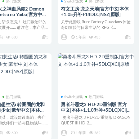
戏
热门游戏
Switch游戏
热门游戏
火之神血风谭2 Demon
符文工房 龙之天地|官方中文|本体
metsu no Yaiba|官方中
+1.05升补+14DLC|NSZ|原版|
版|
力斩杀恶鬼！ 灶门炭治郎的
关于此游戏 Rune Factory Guardians 体验
次展开…… 请注意：本产品
奇幻冒险与日常生活的 RPG《...
有豪华版...
年前
883
5
1 年前
435
5
戏
热门游戏
Switch游戏
热门游戏
想生活i 转圈圈的龙和
勇者斗恶龙3 HD-2D重制版|官方
少女|豪华中文|本体
中文|本体+1.1.0升补+5DLC|XCI|
补+2DLC|NSZ|原版|
原版|
做菜，建设建设岛屿，去广
勇者斗恶龙 3 HD-2D 重制版 DRAGON
和伙伴们一起与怪物战斗……
QUEST III HD-2...
活角色扮演...
年前
600
5
1 年前
562
5