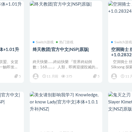
Switch游戏
热门游戏
Switch游
体+1.01升
终天教团|官方中文|NSP|原版|
空洞骑士 
+1.0.28
联盟、女篮
終天快樂……終結快樂 『世界終結倒
空洞骑士 丝之歌
一触即发！
數：168……』 人類，即將迎接毀滅的時
Silksong 
刻。 在充滿絕望與...
5
11 月前
375
5
11 