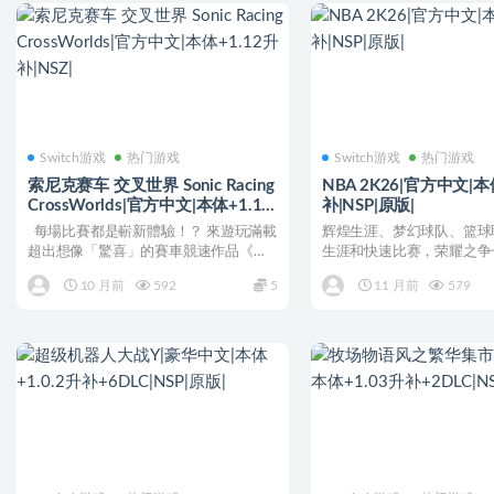
Switch游戏
热门游戏
Switch游戏
热门游戏
索尼克赛车 交叉世界 Sonic Racing
NBA 2K26|官方中文|本
CrossWorlds|官方中文|本体+1.12
补|NSP|原版|
升补|NSZ|
每場比賽都是嶄新體驗！？ 來遊玩滿載
辉煌生涯、梦幻球队、篮球
超出想像「驚喜」的賽車競速作品《索
生涯和快速比赛，荣耀之争
尼克賽車...
借助由ProPLAY™提...
10 月前
592
5
11 月前
579