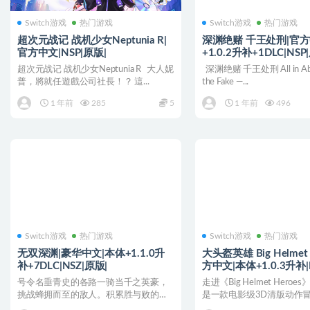
Switch游戏
热门游戏
Switch游戏
热门游戏
超次元战记 战机少女Neptunia R|
深渊绝赌 千王处刑|官方
官方中文|NSP|原版|
+1.0.2升补+1DLC|NSP
超次元战记 战机少女Neptunia R 大人妮
深渊绝赌 千王处刑 All in Aby
普，將就任遊戲公司社長！？ 這...
the Fake —...
1 年前
285
5
1 年前
496
Switch游戏
热门游戏
Switch游戏
热门游戏
无双深渊|豪华中文|本体+1.1.0升
大头盔英雄 Big Helmet 
补+7DLC|NSZ|原版|
方中文|本体+1.0.3升补|
号令名垂青史的各路一骑当千之英豪，
走进《Big Helmet Hero
挑战蜂拥而至的敌人。积累胜与败的经
是一款电影级3D清版动作
验，突破地狱的难关吧。 ...
合了...