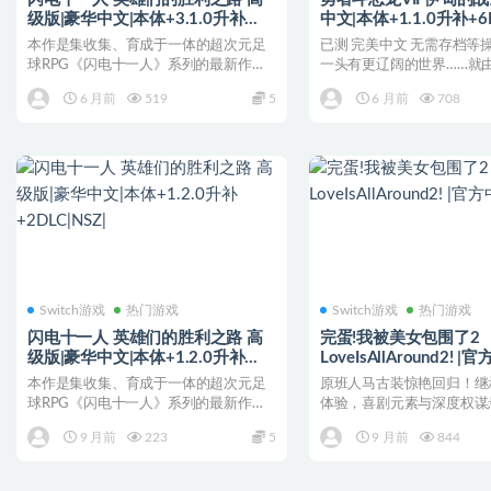
级版|豪华中文|本体+3.1.0升补
中文|本体+1.1.0升补+
+2DLC| NSZ|
版|XCI|
本作是集收集、育成于一体的超次元足
已测 完美中文 无需存档等
球RPG《闪电十一人》系列的最新作。
一头有更辽阔的世界……就
闪电十一人游戏 玩家...
明！...
6 月前
519
5
6 月前
708
Switch游戏
热门游戏
Switch游戏
热门游戏
闪电十一人 英雄们的胜利之路 高
完蛋!我被美女包围了2
级版|豪华中文|本体+1.2.0升补
LoveIsAllAround2! |
+2DLC|NSZ|
本作是集收集、育成于一体的超次元足
原班人马古装惊艳回归！继
球RPG《闪电十一人》系列的最新作。
体验，喜剧元素与深度权谋
玩家不仅可以体验围绕...
错。 “情感线”与“悬疑...
9 月前
223
5
9 月前
844