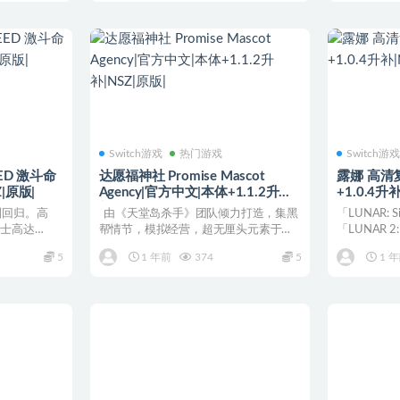
Switch游戏
热门游戏
Switch游
ED 激斗命
达愿福神社 Promise Mascot
露娜 高清
|原版|
Agency|官方中文|本体+1.1.2升
+1.0.4升
补|NSZ|原版|
重制回归。高
由《天堂岛杀手》团队倾力打造，集黑
「LUNAR: Si
战士高达
帮情节，模拟经营，超无厘头元素于一
「LUNAR 2: E
身的全新开...
5
1 年前
374
5
1 