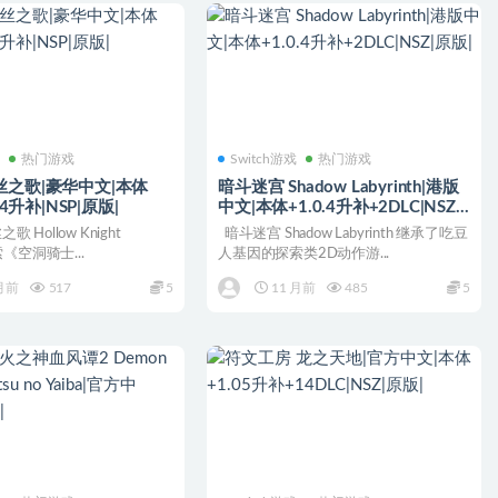
戏
热门游戏
Switch游戏
热门游戏
丝之歌|豪华中文|本体
暗斗迷宫 Shadow Labyrinth|港版
324升补|NSP|原版|
中文|本体+1.0.4升补+2DLC|NSZ|
原版|
 Hollow Knight
暗斗迷宫 Shadow Labyrinth 继承了吃豆
探索《空洞骑士...
人基因的探索类2D动作游...
月前
517
5
11 月前
485
5