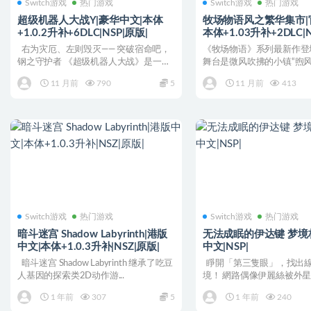
Switch游戏
热门游戏
Switch游戏
热门游戏
超级机器人大战Y|豪华中文|本体
牧场物语风之繁华集市|
+1.0.2升补+6DLC|NSP|原版|
本体+1.03升补+2DLC|N
右为灾厄、左则毁灭—— 突破宿命吧，
《牧场物语》系列最新作登
钢之守护者 《超级机器人大战》是一款
舞台是微风吹拂的小镇“煦风
让各种...
以悉心经营牧场，种植农...
11 月前
790
5
11 月前
413
Switch游戏
热门游戏
Switch游戏
热门游戏
暗斗迷宫 Shadow Labyrinth|港版
无法成眠的伊达键 梦境
中文|本体+1.0.3升补|NSZ|原版|
中文|NSP|
暗斗迷宫 Shadow Labyrinth 继承了吃豆
睜開「第三隻眼」，找出
人基因的探索类2D动作游...
境！ 網路偶像伊麗絲被外
了！？ 伊麗絲...
1 年前
307
5
1 年前
240